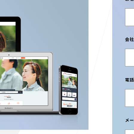
会社
電話
メー