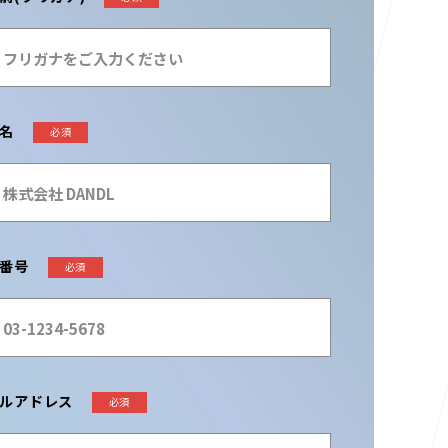
名
必須
番号
必須
ルアドレス
必須