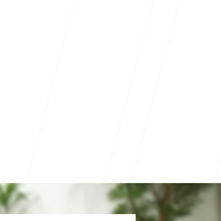
様の個人情報をご本人の同意なく第三者に提供するこ
とはございません。
ご入力いただいた個人情報に関して、利用目的の通
知、個人情報の開示、訂正、追加、削除、利用停止、
消去、第三者提供停止を求めることができます。これ
らの請求をおこないたい場合は、下記の窓口までご連
絡ください。
【個人情報お問い合わせ窓口】
住所：〒430-0946 静岡県浜松市中区元城町215-1
お問い合わせ：
soumu@d-and-l.co.jp