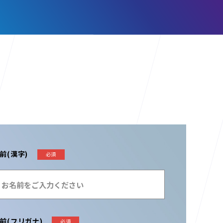
前(漢字)
必須
前(フリガナ)
必須