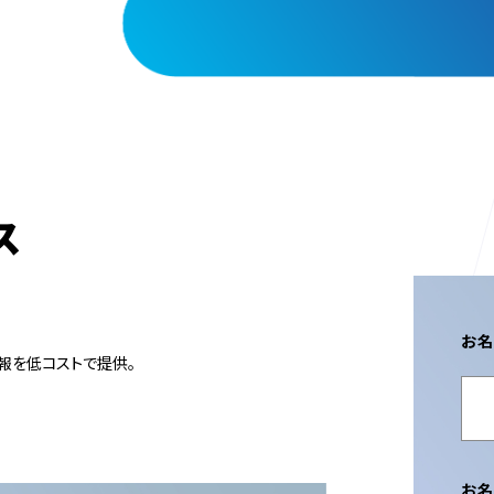
ス
お名
報を低コストで提供。
お名