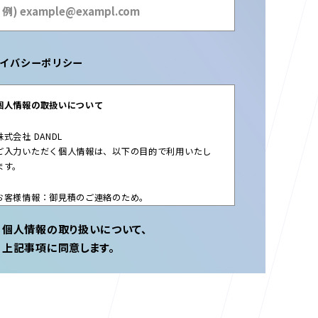
イバシーポリシー
個人情報の取扱いについて
株式会社 DANDL
ご入力いただく個人情報は、以下の目的で利用いたし
ます。
お客様情報：御見積のご連絡のため。
その他お問い合わせ情報：お問い合わせへの回答のた
め。
個人情報の取り扱いについて、
上記事項に同意します。
なお、必須項目を入力されない場合は、お問合せへの
回答ができかねますのでご了承ください。
ご入力いただきました情報を、システム上で保管・管
理するため、当社の選定基準を満たした事業者に委託
する場合がございます。これ以外の場合において、皆