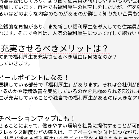
内容は変化しており、より働く従業員が利用しやすいものや会
増加しています。自社でも福利厚生の見直しをしたいが、何を
るいはどのような内容のものがあるのか詳しく知りたい企業も
金銭的な負担があり、また新しい福利厚生を導入しても従業員
れます。そこで今回は、人気の福利厚生について詳しく紹介い
を充実させるべきメリットは？
てまで福利厚生を充実させるべき理由は何故なのか？
していきます。
ピールポイントになる！
要視している部分で「福利厚生」があります。それは会社側が
いるのかや環境改善を実施しているのかを見極められる部分に
生が充実していることや独自での福利厚生があるのは大きなア
チベーションアップにも！
せることによって、働きやすい環境を社員に提供することが可
フレックス制度などの導入は、モチベーション向上につながり
た、社員が求める福利厚生は企業ごとに異なる場合もありますの