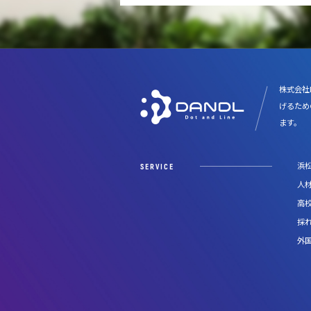
株式会社
げるため
ます。
浜
SERVICE
人
高校
採
外