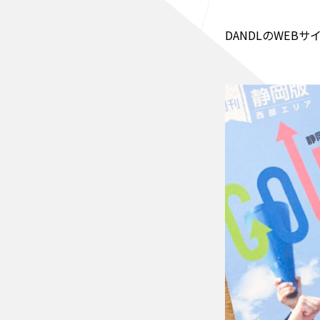
DANDLのWEB